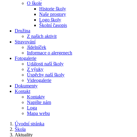
O škole
Historie školy
Naše prostory
Logo školy
Školní časopis
Družina
Z našich aktivit
Stravování
Jídelníček
Informace o alergenech
Fotogalerie
Události naší školy
Z výuky
Úspěchy naší školy
Videogalerie
Dokumenty
Kontakt
Kontakty
Napište nám
Loga
Mapa webu
Úvodní stránka
Škola
Aktuality