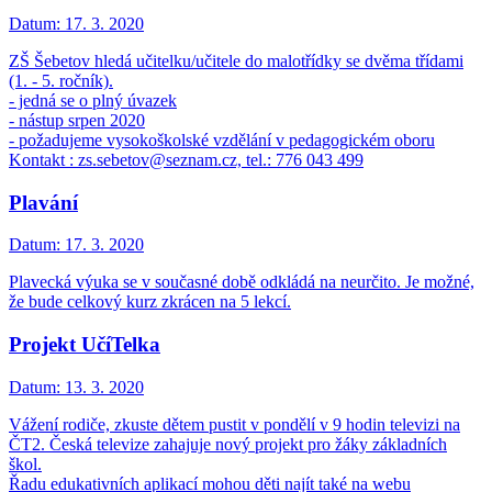
Datum:
17. 3. 2020
ZŠ Šebetov hledá učitelku/učitele do malotřídky se dvěma třídami
(1. - 5. ročník).
- jedná se o plný úvazek
- nástup srpen 2020
- požadujeme vysokoškolské vzdělání v pedagogickém oboru
Kontakt : zs.sebetov@seznam.cz, tel.: 776 043 499
Plavání
Datum:
17. 3. 2020
Plavecká výuka se v současné době odkládá na neurčito. Je možné,
že bude celkový kurz zkrácen na 5 lekcí.
Projekt UčíTelka
Datum:
13. 3. 2020
Vážení rodiče, zkuste dětem pustit v pondělí v 9 hodin televizi na
ČT2. Česká televize zahajuje nový projekt pro žáky základních
škol.
Řadu edukativních aplikací mohou děti najít také na webu