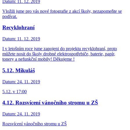
Datum:
11. 12. 2019
Vložili jsme pro vás nové fotografie z akcí školy, nezapomeňte se
podívat.
Recyklohraní
Datum:
11. 12. 2019
I v letošním roce jsme zapojeni do projektu recyklohraní, proto
můžete nosit do školy drobné elektrospotřebiče, baterie, papír,
tonery a nefunkční mobily! Děkujeme !
5.12. Mikuláš
Datum:
24. 11. 2019
5.12. v 17:00
4.12. Rozsvícení vánočního stromu u ZŠ
Datum:
24. 11. 2019
Rozsvícení vánočního stromu u ZŠ