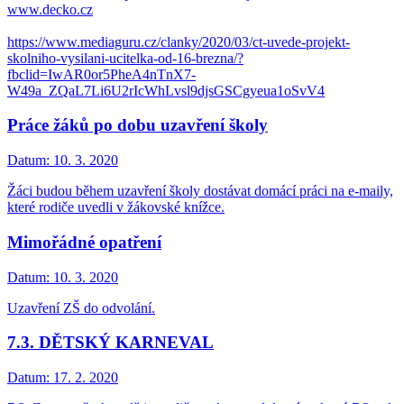
www.decko.cz
https://www.mediaguru.cz/clanky/2020/03/ct-uvede-projekt-
skolniho-vysilani-ucitelka-od-16-brezna/?
fbclid=IwAR0or5PheA4nTnX7-
W49a_ZQaL7Li6U2rIcWhLvsl9djsGSCgyeua1oSvV4
Práce žáků po dobu uzavření školy
Datum:
10. 3. 2020
Žáci budou během uzavření školy dostávat domácí práci na e-maily,
které rodiče uvedli v žákovské knížce.
Mimořádné opatření
Datum:
10. 3. 2020
Uzavření ZŠ do odvolání.
7.3. DĚTSKÝ KARNEVAL
Datum:
17. 2. 2020