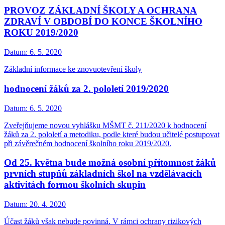
PROVOZ ZÁKLADNÍ ŠKOLY A OCHRANA
ZDRAVÍ V OBDOBÍ DO KONCE ŠKOLNÍHO
ROKU 2019/2020
Datum:
6. 5. 2020
Základní informace ke znovuotevření školy
hodnocení žáků za 2. pololetí 2019/2020
Datum:
6. 5. 2020
Zveřejňujeme novou vyhlášku MŠMT č. 211/2020 k hodnocení
žáků za 2. pololetí a metodiku, podle které budou učitelé postupovat
při závěrečném hodnocení školního roku 2019/2020.
Od 25. května bude možná osobní přítomnost žáků
prvních stupňů základních škol na vzdělávacích
aktivitách formou školních skupin
Datum:
20. 4. 2020
Účast žáků však nebude povinná. V rámci ochrany rizikových