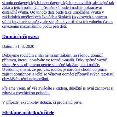
skupin pedagogických i nepedagogických pracovníků, ale stejně tak
žáků a jejich rodinných příslušníků bude i nadále pokračovat
distanční výuka. Od tohoto data bude také umožněna výuka v
základních uměleckých školách a školách jazykových s právem
státní jazykové zkoušky, ale stejně tak ve střediscích volného času s
omezením maximálního počtu pěti dětí.
Domácí příprava
Datum:
31. 3. 2020
Děkujeme rodičům a hlavně našim žákům, za řádnou domácí
přípravu, kterou dostáváte ve formě e-mailů. Díky zpětné vazbě
víme, že se s přípravou perete statečně jak žáci, tak i rodiče.
Uvědomujeme si, že pro vás, rodiče, je náročné chodit do práce,
zajistit domácnost a ještě se věnovat domácí přípravě svých ratolestí,
obzvláště s těmi nejmenšími.
Přejeme všem, ať vše zvládáte s klidem, důležité je nyní zachovat si
zdraví a psychickou pohodu.
V případě jakýchkoliv dotazů, či problémů pište.
Hledáme učitelku/učitele