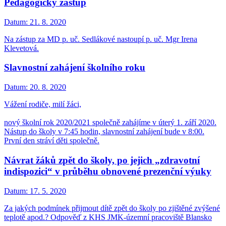
Pedagogický zástup
Datum:
21. 8. 2020
Na zástup za MD p. uč. Sedlákové nastoupí p. uč. Mgr Irena
Klevetová.
Slavnostní zahájení školního roku
Datum:
20. 8. 2020
Vážení rodiče, milí žáci,
nový školní rok 2020/2021 společně zahájíme v úterý 1. září 2020.
Nástup do školy v 7:45 hodin, slavnostní zahájení bude v 8:00.
První den stráví děti společně.
Návrat žáků zpět do školy, po jejich „zdravotní
indispozici“ v průběhu obnovené prezenční výuky
Datum:
17. 5. 2020
Za jakých podmínek přijmout dítě zpět do školy po zjištěné zvýšené
teplotě apod.? Odpověď z KHS JMK-územní pracoviště Blansko