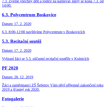
7.3. Zveme všechny děti a rodiče na karneval, který se koná 7.3. od
14:00.
6.3. Polycentrum Boskovice
Datum:
17. 2. 2020
6.3. 8:00-12:00 navštívíme Polycentrum v Boskovicích
5.3. Recitační soutěž
Datum:
17. 2. 2020
Vybraní žáci se 5.3. zúčastní recitační soutěže v Knínicích
PF 2020
Datum:
28. 12. 2019
Žáci a zaměstnanci ZŠ Šebetov Vám přejí příjemné zakončení roku
2019 a šťastný rok 2020.
Fotogalerie