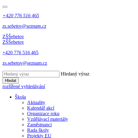
+420 776 516 465
zs.sebetov@seznam.cz
ZŠ
Šebetov
ZŠ
Šebetov
+420 776 516 465
zs.sebetov@seznam.cz
Hledaný výraz
Hledat
rozšířené vyhledávání
Škola
Aktuality
Kalendář akcí
Organizace roku
Vzdělávací materiály
Zaměstnanci
Rada školy
Projekty EU