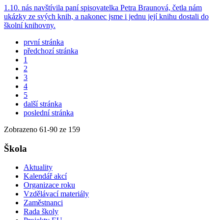
1.10. nás navštívila paní spisovatelka Petra Braunová, četla nám
ukázky ze svých knih, a nakonec jsme i jednu její knihu dostali do
školní knihovny.
první stránka
předchozí stránka
1
2
3
4
5
další stránka
poslední stránka
Zobrazeno
61
-
90
ze 159
Škola
Aktuality
Kalendář akcí
Organizace roku
Vzdělávací materiály
Zaměstnanci
Rada školy