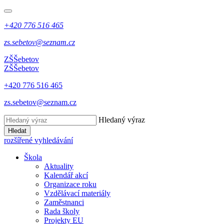
+420 776 516 465
zs.sebetov@seznam.cz
ZŠ
Šebetov
ZŠ
Šebetov
+420 776 516 465
zs.sebetov@seznam.cz
Hledaný výraz
Hledat
rozšířené vyhledávání
Škola
Aktuality
Kalendář akcí
Organizace roku
Vzdělávací materiály
Zaměstnanci
Rada školy
Projekty EU