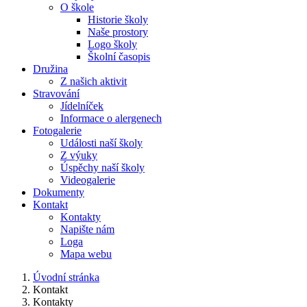
O škole
Historie školy
Naše prostory
Logo školy
Školní časopis
Družina
Z našich aktivit
Stravování
Jídelníček
Informace o alergenech
Fotogalerie
Události naší školy
Z výuky
Úspěchy naší školy
Videogalerie
Dokumenty
Kontakt
Kontakty
Napište nám
Loga
Mapa webu
Úvodní stránka
Kontakt
Kontakty