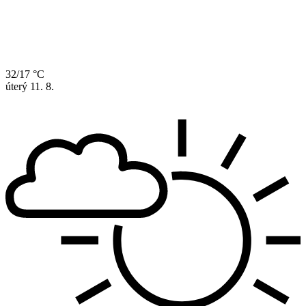
32/17 °C
úterý
11. 8.