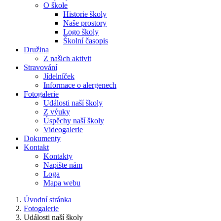
O škole
Historie školy
Naše prostory
Logo školy
Školní časopis
Družina
Z našich aktivit
Stravování
Jídelníček
Informace o alergenech
Fotogalerie
Události naší školy
Z výuky
Úspěchy naší školy
Videogalerie
Dokumenty
Kontakt
Kontakty
Napište nám
Loga
Mapa webu
Úvodní stránka
Fotogalerie
Události naší školy