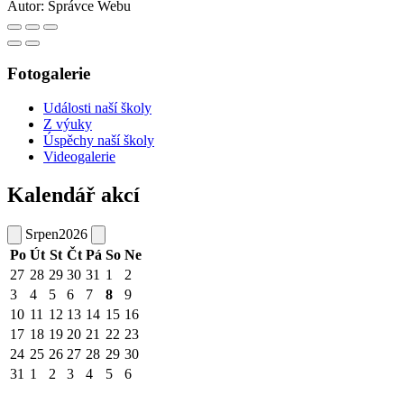
Autor:
Správce Webu
Fotogalerie
Události naší školy
Z výuky
Úspěchy naší školy
Videogalerie
Kalendář akcí
Srpen
2026
Po
Út
St
Čt
Pá
So
Ne
27
28
29
30
31
1
2
3
4
5
6
7
8
9
10
11
12
13
14
15
16
17
18
19
20
21
22
23
24
25
26
27
28
29
30
31
1
2
3
4
5
6