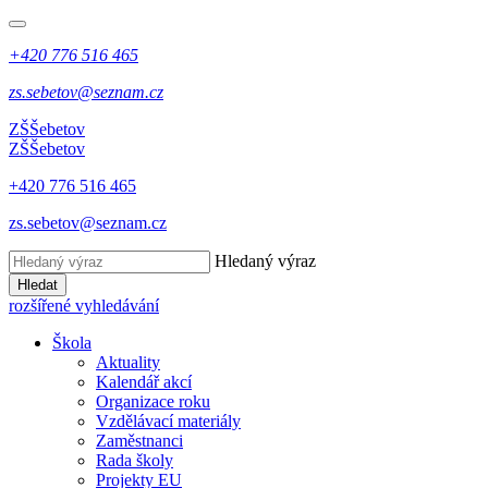
+420 776 516 465
zs.sebetov@seznam.cz
ZŠ
Šebetov
ZŠ
Šebetov
+420 776 516 465
zs.sebetov@seznam.cz
Hledaný výraz
Hledat
rozšířené vyhledávání
Škola
Aktuality
Kalendář akcí
Organizace roku
Vzdělávací materiály
Zaměstnanci
Rada školy
Projekty EU