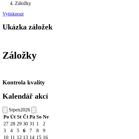
Záložky
Vytisknout
Ukázka záložek
Záložky
Kontrola kvality
Kalendář akcí
Srpen
2026
Po
Út
St
Čt
Pá
So
Ne
27
28
29
30
31
1
2
3
4
5
6
7
8
9
10
11
12
13
14
15
16