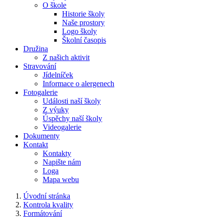
O škole
Historie školy
Naše prostory
Logo školy
Školní časopis
Družina
Z našich aktivit
Stravování
Jídelníček
Informace o alergenech
Fotogalerie
Události naší školy
Z výuky
Úspěchy naší školy
Videogalerie
Dokumenty
Kontakt
Kontakty
Napište nám
Loga
Mapa webu
Úvodní stránka
Kontrola kvality
Formátování