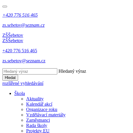
+420 776 516 465
zs.sebetov@seznam.cz
ZŠ
Šebetov
ZŠ
Šebetov
+420 776 516 465
zs.sebetov@seznam.cz
Hledaný výraz
Hledat
rozšířené vyhledávání
Škola
Aktuality
Kalendář akcí
Organizace roku
Vzdělávací materiály
Zaměstnanci
Rada školy
Projekty EU